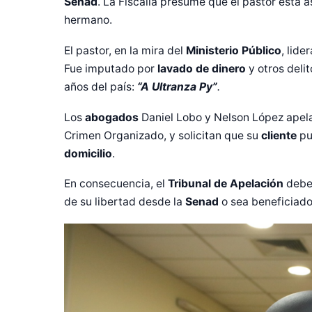
Senad
. La Fiscalía presume que el pastor está 
hermano.
El pastor, en la mira del
Ministerio Público
, lide
Fue imputado por
lavado de dinero
y otros deli
años del país:
“
A Ultranza Py”
.
Los
abogados
Daniel Lobo y Nelson López apela
Crimen Organizado, y solicitan que su
cliente
pu
domicilio
.
En consecuencia, el
Tribunal de Apelación
deber
de su libertad desde la
Senad
o sea beneficiado 