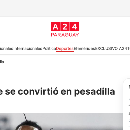
ionales
Internacionales
Política
Deportes
Efemérides
EXCLUSIVO A24
T
lla
 se convirtió en pesadilla