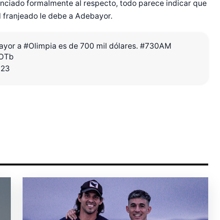
unciado formalmente al respecto, todo parece indicar que
 franjeado le debe a Adebayor.
r Shiro Company  
ayor a
#Olimpia
es de 700 mil dólares.
#730AM
qOTb
023