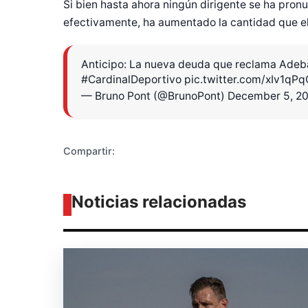
Si bien hasta ahora ningún dirigente se ha pron
efectivamente, ha aumentado la cantidad que el
Diseñado po
Anticipo: La nueva deuda que reclama Adeb
#CardinalDeportivo
pic.twitter.com/xIv1qP
— Bruno Pont (@BrunoPont)
December 5, 2
Compartir:
Noticias relacionadas