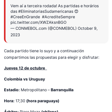
Vem aí a terceira rodada! As partidas e horários
das
#EliminatoriasSudamericanas
😍
#CreeEnGrande
​
#AcrediteSempre
pic.twitter.com/XWZAksnBGO
— CONMEBOL.com (@CONMEBOL)
October 9,
2023
Cada partido tiene lo suyo y a continuación
compartimos las propuestas para elegir y disfrutar:
Jueves 12 de octubre
Colombia vs Uruguay
Estadio:
Metropolitano –
Barranquilla
Hora:
17;30
(hora paraguaya)
Árbitro:
Piero Maza
(chileno)