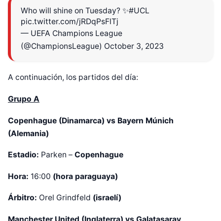
Who will shine on Tuesday? ✨
#UCL
pic.twitter.com/jRDqPsFlTj
— UEFA Champions League
(@ChampionsLeague)
October 3, 2023
A continuación, los partidos del día:
Grupo A
Copenhague (Dinamarca) vs Bayern Múnich
(Alemania)
Estadio:
Parken –
Copenhague
Hora:
16:00
(hora paraguaya)
Árbitro:
Orel Grindfeld
(israelí)
Manchester United (Inglaterra) vs Galatasaray