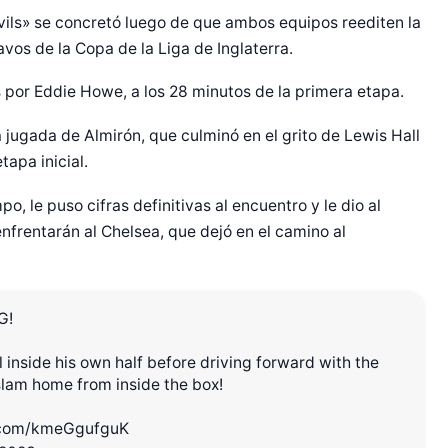
ils» se concretó luego de que ambos equipos reediten la
vos de la Copa de la Liga de Inglaterra.
s por Eddie Howe, a los 28 minutos de la primera etapa.
a jugada de Almirón, que culminó en el grito de Lewis Hall
tapa inicial.
o, le puso cifras definitivas al encuentro y le dio al
nfrentarán al Chelsea, que dejó en el camino al
G!
 inside his own half before driving forward with the
r Shiro Company  
 slam home from inside the box!
r.com/kmeGgufguK