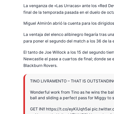
La venganza de «Las Urracas» ante los «Red Dev
final de la temporada pasada en el duelo de octa
Miguel Almirón abrió la cuenta para los dirigido
La ventaja del elenco alibinegro llegaría tras un
para poner el segundo del match a los 36 de la e
El tanto de Joe Willock a los 15 del segundo tiemp
Newcastle el pase a cuartos de final; donde se e
Blackburn Rovers.
TINO LIVRAMENTO – THAT IS OUTSTANDIN
Wonderful work from Tino as he wins the ball
Diseñado po
ball and sliding a perfect pass for Miggy to
GET IN!!
https://t.co/eyKiUqh5ai
pic.twitte