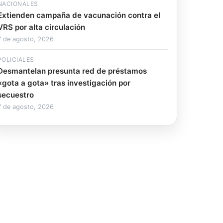
NACIONALES
Extienden campaña de vacunación contra el
VRS por alta circulación
7 de agosto, 2026
POLICIALES
Desmantelan presunta red de préstamos
«gota a gota» tras investigación por
secuestro
7 de agosto, 2026