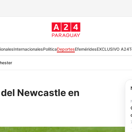
ionales
Internacionales
Política
Deportes
Efemérides
EXCLUSIVO A24
T
hester
 del Newcastle en