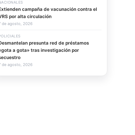
NACIONALES
Extienden campaña de vacunación contra el
VRS por alta circulación
7 de agosto, 2026
POLICIALES
Desmantelan presunta red de préstamos
«gota a gota» tras investigación por
secuestro
7 de agosto, 2026