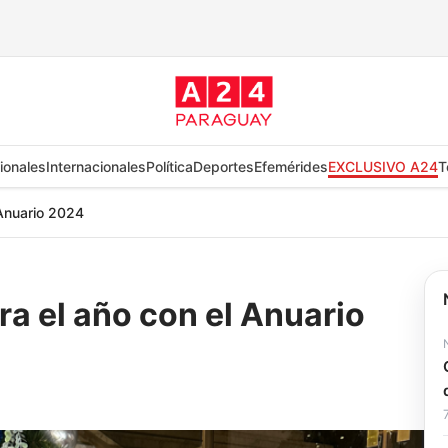
ionales
Internacionales
Política
Deportes
Efemérides
EXCLUSIVO A24
T
 Anuario 2024
a el año con el Anuario