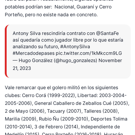
potables podrían ser: Nacional, Guaraní y Cerro
Porteño, pero no existe nada en concreto.
Antony Silva rescindiría contrato con
@SantaFe
así quedaría como jugador libre por lo que estaría
analizando su futuro,
#AntonySilva
#Mercadodepases
pic.twitter.com/1kMkccm9LG
— Hugo González (@hugo_gonzalezs)
November
21, 2023
Vale remarcar que el golero militó en los siguientes
clubes: Cerro Corá (1999-2022), Libertad: 2003-2004-
2005-2006), General Caballero de Zeballos Cué (2005),
2 de Mayo (2006), Tacuary (2007), Talleres (2008),
Marilia (2009), Rubio Ñu (2009-2010), Deportes Tolima
(2010-2014), 3 de Febrero (2014), Independiente de
Medellín (2015), Cerro Porteño (2016-2018), Huracán