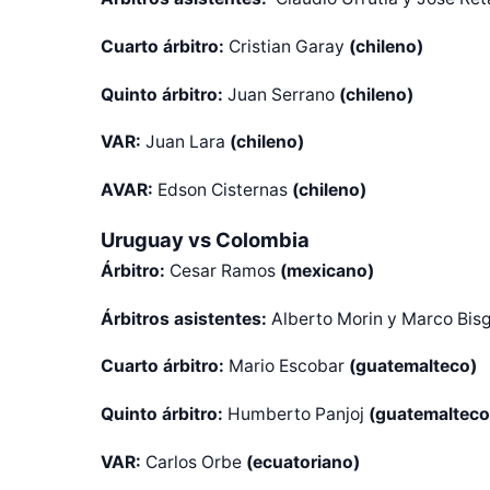
Cuarto árbitro:
Cristian Garay
(chileno)
Quinto árbitro:
Juan Serrano
(chileno)
VAR:
Juan Lara
(chileno)
AVAR:
Edson Cisternas
(chileno)
Uruguay vs Colombia
Árbitro:
Cesar Ramos
(mexicano)
Árbitros asistentes:
Alberto Morin y Marco Bis
Cuarto árbitro:
Mario Escobar
(guatemalteco)
Diseñado po
Quinto árbitro:
Humberto Panjoj
(guatemalteco
VAR:
Carlos Orbe
(ecuatoriano)