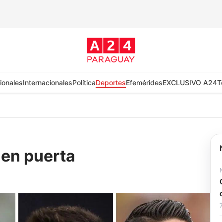
ionales
Internacionales
Política
Deportes
Efemérides
EXCLUSIVO A24
T
 en puerta