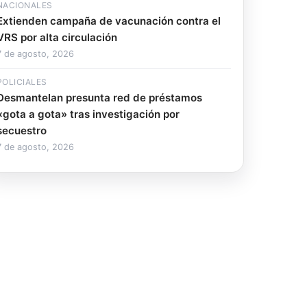
NACIONALES
Extienden campaña de vacunación contra el
VRS por alta circulación
7 de agosto, 2026
POLICIALES
Desmantelan presunta red de préstamos
«gota a gota» tras investigación por
secuestro
7 de agosto, 2026