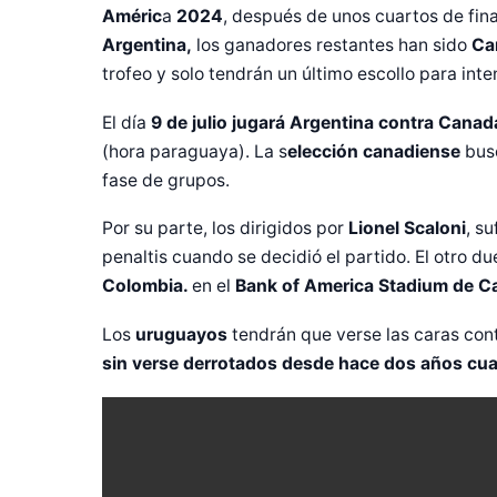
Améric
a
2024
, después de unos cuartos de fina
Argentina,
los ganadores restantes han sido
Ca
trofeo y solo tendrán un último escollo para int
El día
9 de julio jugará Argentina contra Canad
(hora paraguaya). La s
elección canadiense
bus
fase de grupos.
Por su parte, los dirigidos por
Lionel Scaloni
, s
penaltis cuando se decidió el partido. El otro du
Colombia.
en el
Bank of America Stadium de Ca
Los
uruguayos
tendrán que verse las caras con
sin verse derrotados desde hace dos años cua