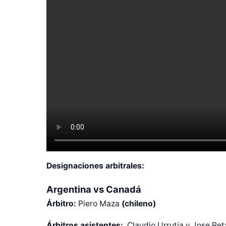
Designaciones arbitrales:
Argentina vs Canadá
Árbitro:
Piero Maza
(chileno)
Árbitros asistentes:
Claudio Urrutia y Jose Re