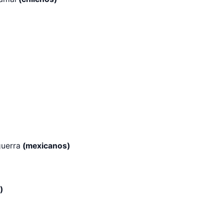
guerra
(mexicanos)
r Shiro Company  
)