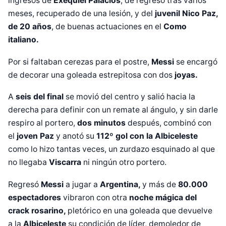
ingresos de
Exequiel Palacios
, de regreso tras varios
meses, recuperado de una lesión, y del
juvenil Nico Paz,
de 20 años
, de buenas actuaciones en el
Como
italiano.
Por si faltaban cerezas para el postre,
Messi
se encargó
de decorar una goleada estrepitosa con dos
joyas.
A
seis del final
se movió del centro y salió hacia la
derecha para definir con un remate al ángulo, y sin darle
respiro al portero,
dos minutos
después, combinó con
el
joven Paz
y anotó su
112º gol con la Albiceleste
como lo hizo tantas veces, un zurdazo esquinado al que
no llegaba
Viscarra
ni ningún otro portero.
Regresó
Messi
a jugar a
Argentina,
y más de
80.000
Diseñado por Shiro Compa
espectadores
vibraron con otra
noche mágica del
crack rosarino,
pletórico en una goleada que devuelve
a la
Albiceleste
su condición de líder, demoledor de