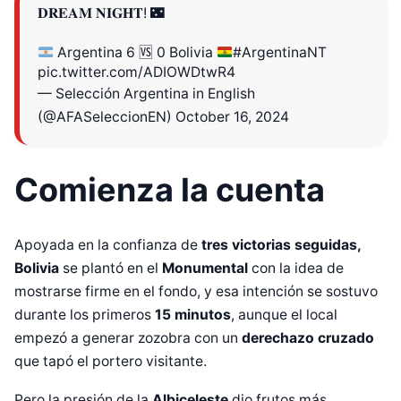
𝐃𝐑𝐄𝐀𝐌 𝐍𝐈𝐆𝐇𝐓! 🌃
Argentina 6
🆚
0 Bolivia
#ArgentinaNT
pic.twitter.com/ADIOWDtwR4
— Selección Argentina in English
(@AFASeleccionEN)
October 16, 2024
Comienza la cuenta
Apoyada en la confianza de
tres victorias seguidas,
Bolivia
se plantó en el
Monumental
con la idea de
mostrarse firme en el fondo, y esa intención se sostuvo
durante los primeros
15 minutos
, aunque el local
empezó a generar zozobra con un
derechazo cruzado
que tapó el portero visitante.
Pero la presión de la
Albiceleste
dio frutos más