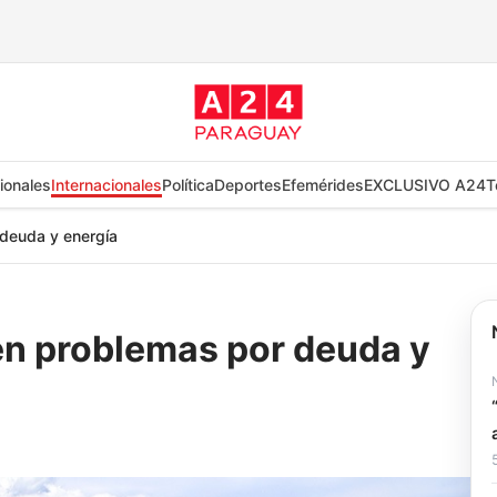
ionales
Internacionales
Política
Deportes
Efemérides
EXCLUSIVO A24
T
 deuda y energía
en problemas por deuda y