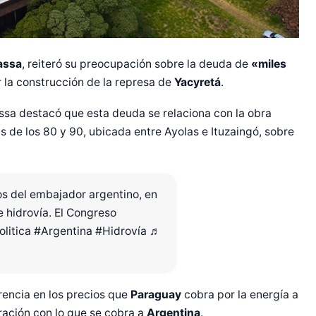
assa
, reiteró su preocupación sobre la deuda de
«miles
 la construcción de la represa de
Yacyretá
.
ssa destacó que esta deuda se relaciona con la obra
 de los 80 y 90, ubicada entre Ayolas e Ituzaingó, sobre
hos del embajador argentino, en
e hidrovía. El Congreso
olitica
#Argentina
#Hidrovía
♬
rencia en los precios que
Paraguay
cobra por la energía a
ción con lo que se cobra a
Argentina
.