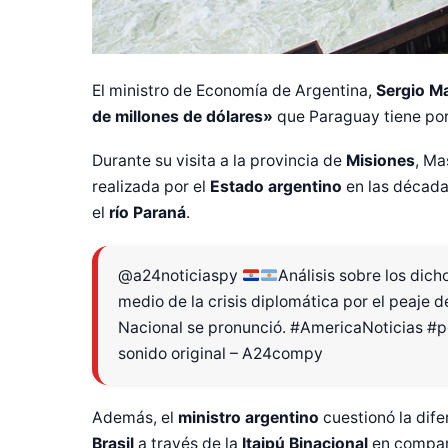
El ministro de Economía de Argentina,
Sergio M
de millones de dólares»
que Paraguay tiene por
Durante su visita a la provincia de
Misiones
, Ma
realizada por el
Estado argentino
en las décadas
el
río Paraná
.
@a24noticiaspy
Análisis sobre los dic
medio de la crisis diplomática por el peaje d
Nacional se pronunció.
#AmericaNoticias
#p
sonido original – A24compy
Además, el
ministro argentino
cuestionó la dife
Brasil
a través de la
Itaipú Binacional
en compara