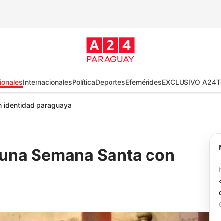
ionales
Internacionales
Política
Deportes
Efemérides
EXCLUSIVO A24
T
on identidad paraguaya
r una Semana Santa con