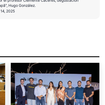
or el profesor Clemente Cáceres, degustación
rapã", Hugo González.
 14, 2025