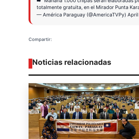
➡️ "Mañana 1.000 chipas serán elaboradas p
totalmente gratuita, en el Mirador Punta Ka
— América Paraguay (@AmericaTVPy)
April
Compartir:
Noticias relacionadas