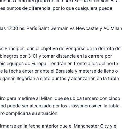
muchos como «el grupo de la muerte»— la situación está
tres puntos de diferencia, por lo que cualquiera puede
las 17:00 hs: París Saint Germain vs Newcastle y AC Milan
os Príncipes, con el objetivo de vengarse de la derrota de
lbinegros por 3-0) y tomar distancia en la carrera por
séis equipos de Europa. Tendrán en frente a los del norte
de la fecha anterior ante el Borussia y meterse de lleno o
e ganar, llegarían a siete puntos y alcanzarían en la tabla
iro para medirse al Milan; que se ubica tercero con cinco
und puede ser alcanzado por los «rossoneros» en la tabla,
ro complicaría su situación.
firmarse en la fecha anterior que el Manchester City y el