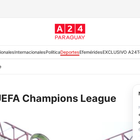
ionales
Internacionales
Política
Deportes
Efemérides
EXCLUSIVO A24
T
e
 UEFA Champions League