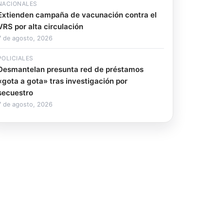
NACIONALES
Extienden campaña de vacunación contra el
VRS por alta circulación
7 de agosto, 2026
POLICIALES
Desmantelan presunta red de préstamos
«gota a gota» tras investigación por
secuestro
7 de agosto, 2026