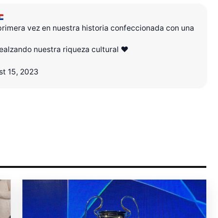
 primera vez en nuestra historia confeccionada con una
r Shiro Company  
ealzando nuestra riqueza cultural ❤️
t 15, 2023