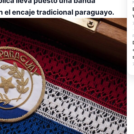
blica lleva puesto una banda
 el encaje tradicional paraguayo.