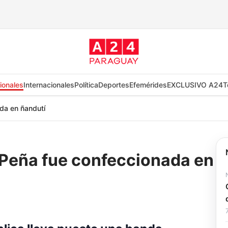
ionales
Internacionales
Política
Deportes
Efemérides
EXCLUSIVO A24
T
da en ñandutí
 Peña fue confeccionada en