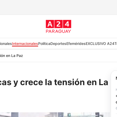
ionales
Internacionales
Política
Deportes
Efemérides
EXCLUSIVO A24
T
sión en La Paz
cas y crece la tensión en La