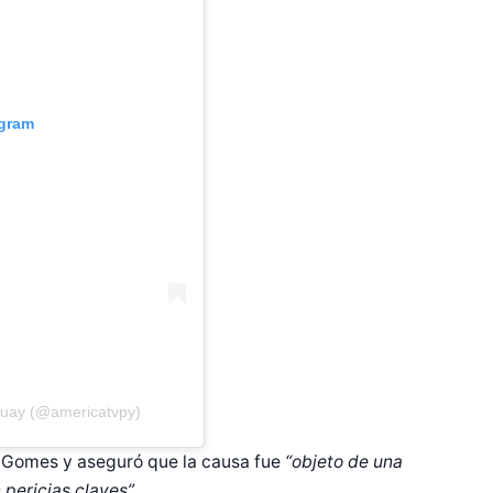
agram
guay (@americatvpy)
o Gomes y aseguró que la causa fue
“objeto de una
n pericias claves”
.