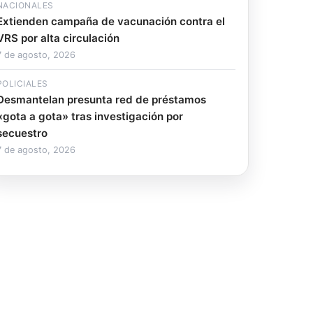
NACIONALES
Extienden campaña de vacunación contra el
VRS por alta circulación
7 de agosto, 2026
POLICIALES
Desmantelan presunta red de préstamos
«gota a gota» tras investigación por
secuestro
7 de agosto, 2026