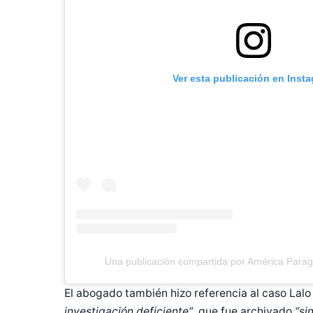
Ver esta publicación en Inst
Una publicación compartida por América Para
El abogado también hizo referencia al caso Lal
investigación deficiente”
, que fue archivado
“si