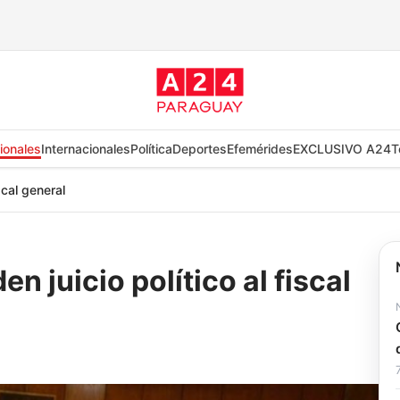
ionales
Internacionales
Política
Deportes
Efemérides
EXCLUSIVO A24
T
scal general
n juicio político al fiscal