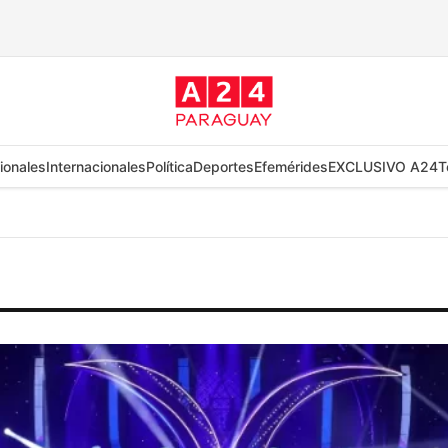
ionales
Internacionales
Política
Deportes
Efemérides
EXCLUSIVO A24
T