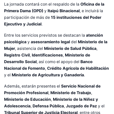
La jornada contará con el respaldo de la
Oficina de la
Primera Dama (OPD)
y
Itaipú Binacional
, e incluirá la
participación de más de
15 instituciones del Poder
Ejecutivo y Judicial
.
Entre los servicios previstos se destacan la
atención
psicológica
y
asesoramiento legal
del
Ministerio de la
Mujer
, asistencia del
Ministerio de Salud Pública
,
Registro Civil
,
Identificaciones
,
Ministerio de
Desarrollo Social
, así como el apoyo del
Banco
Nacional de Fomento
,
Crédito Agrícola de Habilitación
y el
Ministerio de Agricultura y Ganadería
.
Además, estarán presentes el
Servicio Nacional de
Promoción Profesional
,
Ministerio de Trabajo
,
Diseñado por Shiro Compa
Ministerio de Educación
,
Ministerio de la Niñez y
Adolescencia
,
Defensa Pública
,
Juzgado de Paz
y el
Tribunal Superior de Justicia Electoral
, entre otros