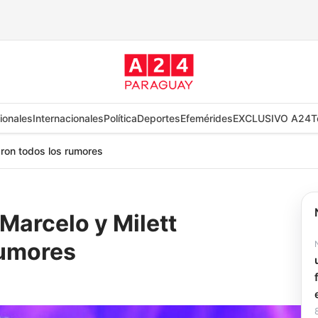
ionales
Internacionales
Política
Deportes
Efemérides
EXCLUSIVO A24
T
aron todos los rumores
Marcelo y Milett
rumores