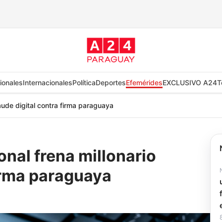
ionales
Internacionales
Política
Deportes
Efemérides
EXCLUSIVO A24
T
raude digital contra firma paraguaya
nal frena millonario
firma paraguaya