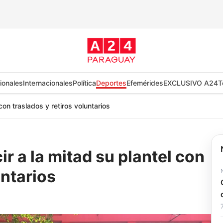
ionales
Internacionales
Política
Deportes
Efemérides
EXCLUSIVO A24
T
on traslados y retiros voluntarios
r a la mitad su plantel con
untarios