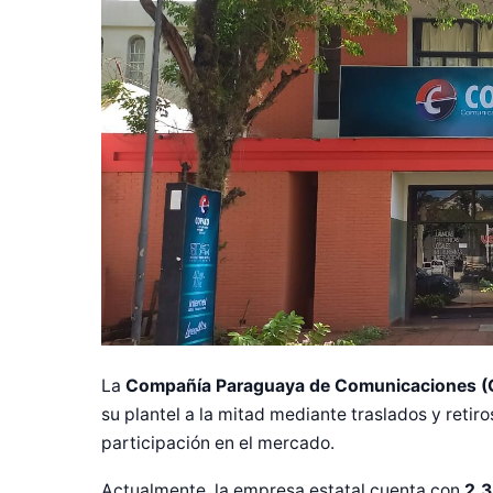
La
Compañía Paraguaya de Comunicaciones (
su plantel a la mitad mediante traslados y retiro
participación en el mercado.
Actualmente, la empresa estatal cuenta con
2.3