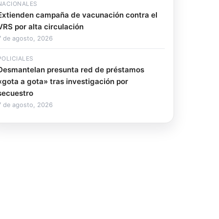
NACIONALES
Extienden campaña de vacunación contra el
VRS por alta circulación
7 de agosto, 2026
POLICIALES
Desmantelan presunta red de préstamos
«gota a gota» tras investigación por
secuestro
7 de agosto, 2026