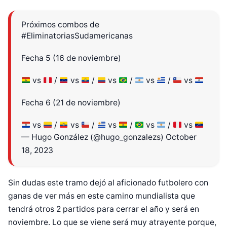
Próximos combos de
#EliminatoriasSudamericanas
Fecha 5 (16 de noviembre)
vs
/
vs
/
vs
/
vs
/
vs
Fecha 6 (21 de noviembre)
vs
/
vs
/
vs
/
vs
/
vs
— Hugo González (@hugo_gonzalezs)
October
18, 2023
Sin dudas este tramo dejó al aficionado futbolero con
ganas de ver más en este camino mundialista que
tendrá otros 2 partidos para cerrar el año y será en
noviembre. Lo que se viene será muy atrayente porque,