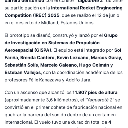
barrera del sonido
con el cohete
“Yaguareté 2”
durante
su participación en la
International Rocket Engineering
Competition (IREC) 2025
, que se realizó el 12 de junio
en el desierto de Midland, Estados Unidos.
El prototipo se diseñó, construyó y lanzó por el
Grupo
de Investigación en Sistemas de Propulsión
Aeroespacial (GISPA)
. El equipo está integrado por
Sol
Fariña, Brenda Cantero, Kevin Lezcano, Marcos Garay,
Sebastián Solís, Marcelo Galeano, Hugo Colmán y
Esteban Vallejos
, con la coordinación académica de los
profesores Félix Kanazawa y Adolfo Jara.
Con un ascenso que alcanzó los
11.907 pies de altura
(aproximadamente 3,6 kilómetros), el
“Yaguareté 2”
se
convirtió en el primer cohete de fabricación nacional en
quebrar la barrera del sonido dentro de un certamen
internacional. El vuelo tuvo una duración total de
4