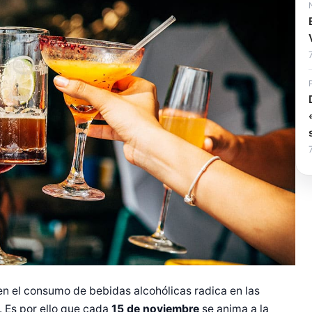
en el consumo de bebidas alcohólicas radica en las
 Es por ello que cada
15 de noviembre
se anima a la