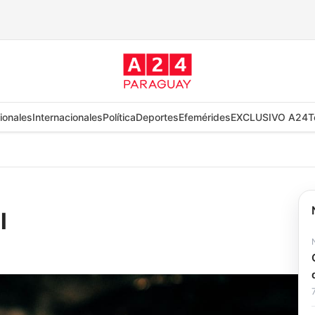
ionales
Internacionales
Política
Deportes
Efemérides
EXCLUSIVO A24
T
l