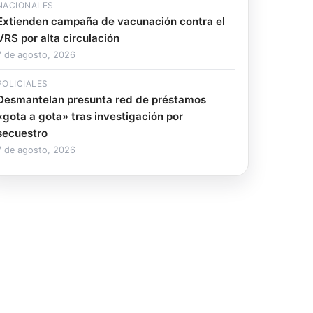
NACIONALES
Extienden campaña de vacunación contra el
VRS por alta circulación
7 de agosto, 2026
POLICIALES
Desmantelan presunta red de préstamos
«gota a gota» tras investigación por
secuestro
7 de agosto, 2026