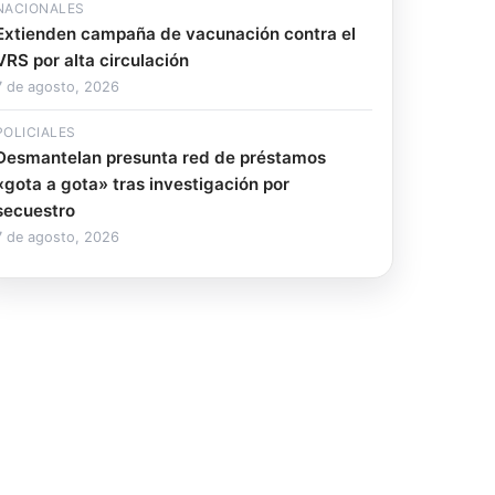
NACIONALES
Extienden campaña de vacunación contra el
VRS por alta circulación
7 de agosto, 2026
POLICIALES
Desmantelan presunta red de préstamos
«gota a gota» tras investigación por
secuestro
7 de agosto, 2026