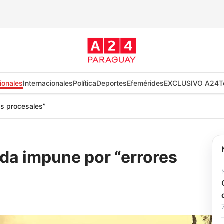
ionales
Internacionales
Política
Deportes
Efemérides
EXCLUSIVO A24
T
es procesales”
da impune por “errores