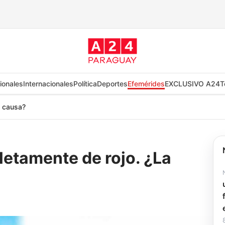
ionales
Internacionales
Política
Deportes
Efemérides
EXCLUSIVO A24
T
a causa?
pletamente de rojo. ¿La