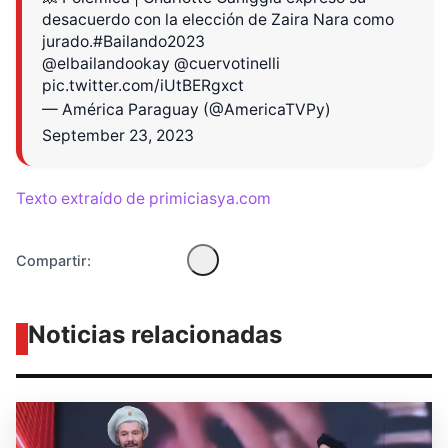
desacuerdo con la elección de Zaira Nara como
jurado.
#Bailando2023
@elbailandookay
@cuervotinelli
pic.twitter.com/iUtBERgxct
Diseñado por Shiro Compa
— América Paraguay (@AmericaTVPy)
September 23, 2023
Texto extraído de primiciasya.com
Compartir:
Noticias relacionadas