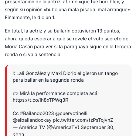
presentación de la actriz, afirmó «que fue horrible», y
según su opinión «hubo una mala pisada, mal arranque».
Finalmente, le dio un 1.
En total, la actriz y su bailarín obtuvieron 13 puntos,
ahora queda esperar a que se revele el voto secreto de
Moria Casán para ver si la paraguaya sigue en la tercera
ronda o si va a sentencia.
💃 Lali González y Maxi Diorio eligieron un tango
para bailar en la segunda ronda
👉 Mirá la performance completa acá:
https://t.co/ih8xTPWq3R
Diseñado por Shiro Compa
Cc
#Bailando2023
@cuervotinelli
@elbailandookay
pic.twitter.com/tzPsTojvnZ
— América TV (@AmericaTV)
September 30,
2023