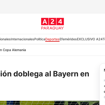
ionales
Internacionales
Política
Deportes
Efemérides
EXCLUSIVO A24
T
 en Copa Alemania
sión doblega al Bayern en