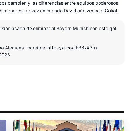
os cambien y las diferencias entre equipos poderosos
as menores; de vez en cuando David aún vence a Goliat.
sión acaba de eliminar al Bayern Munich con este gol
r Shiro Company  
pa Alemana. Increíble.
https://t.co/JEB6xX3rra
 2023