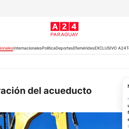
ionales
Internacionales
Política
Deportes
Efemérides
EXCLUSIVO A24
T
ración del acueducto