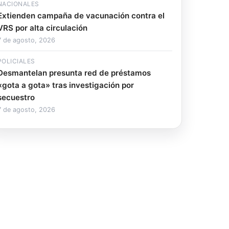
NACIONALES
Extienden campaña de vacunación contra el
VRS por alta circulación
7 de agosto, 2026
POLICIALES
Desmantelan presunta red de préstamos
«gota a gota» tras investigación por
secuestro
7 de agosto, 2026