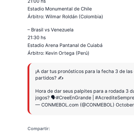
21:00 hs
Estadio Monumental de Chile
Árbitro: Wilmar Roldán (Colombia)
– Brasil vs Venezuela
21:30 hs
Estadio Arena Pantanal de Cuiabá
Árbitro: Kevin Ortega (Perú)
¡A dar tus pronósticos para la fecha 3 de las
partidos? ✍️
Diseñado po
Hora de dar seus palpites para a rodada 3 
jogos? 🗣️
#CreeEnGrande
|
#AcrediteSempr
— CONMEBOL.com (@CONMEBOL)
October
Compartir: