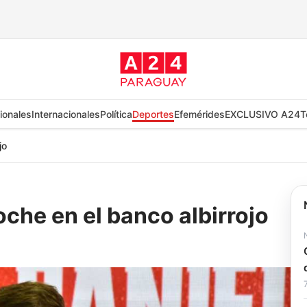
ionales
Internacionales
Política
Deportes
Efemérides
EXCLUSIVO A24
T
jo
che en el banco albirrojo