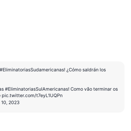
#EliminatoriasSudamericanas
! ¿Cómo saldrán los
r Shiro Company  
das
#EliminatoriasSulAmericanas
! Como vão terminar os
e
pic.twitter.com/t7eyL1UQPn
 10, 2023