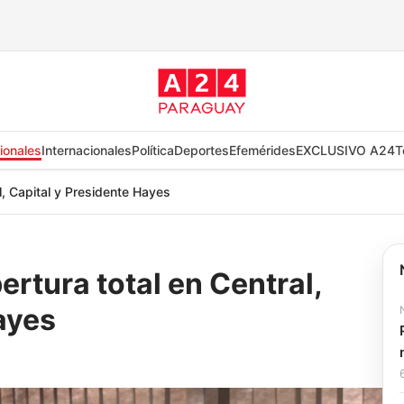
ionales
Internacionales
Política
Deportes
Efemérides
EXCLUSIVO A24
T
l, Capital y Presidente Hayes
rtura total en Central,
ayes