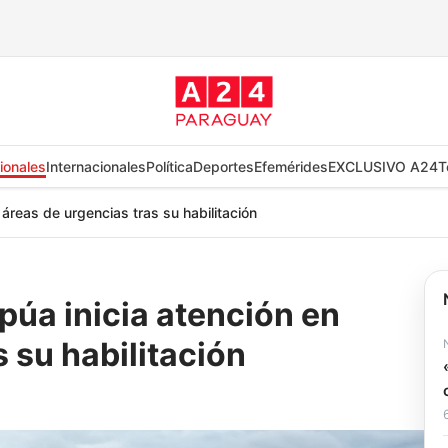
ionales
Internacionales
Política
Deportes
Efemérides
EXCLUSIVO A24
T
 áreas de urgencias tras su habilitación
púa inicia atención en
 su habilitación