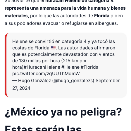
Se advierte que el
huracán Helene de categoría 4
representa una amenaza para la vida humana y bienes
materiales,
por lo que las autoridades de
Florida
piden
a sus pobladores evacuar o refugiarse en albergues.
Helene se convirtió en categoría 4 y ya tocó las
costas de Florida
. Las autoridades afirmaron
que es potencialmente devastador, con vientos
de 130 millas por hora (215 km por
hora)
#HuracanHelene
#Helene
#Florida
pic.twitter.com/zqUUThMqmW
— Hugo González (@hugo_gonzalezs)
September
27, 2024
¿México ya no peligra?
Estas serán las