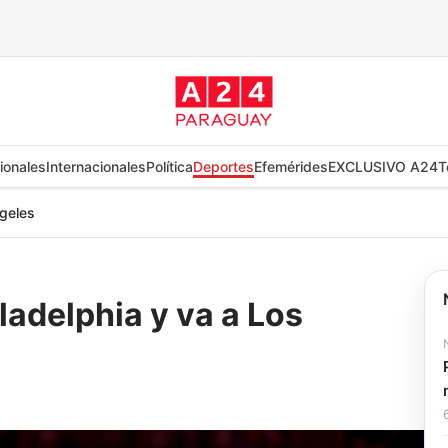
ionales
Internacionales
Política
Deportes
Efemérides
EXCLUSIVO A24
T
ngeles
adelphia y va a Los