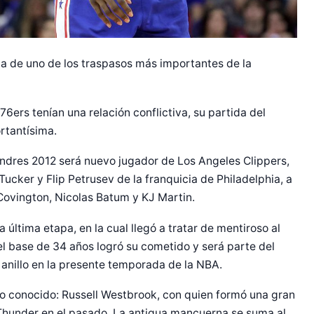
ta de uno de los traspasos más importantes de la
 76ers tenían una relación conflictiva, su partida del
rtantísima.
ondres 2012 será nuevo jugador de Los Angeles Clippers,
Tucker y Flip Petrusev de la franquicia de Philadelphia, a
Covington, Nicolas Batum y KJ Martin.
 última etapa, en la cual llegó a tratar de mentiroso al
 el base de 34 años logró su cometido y será parte del
 anillo en la presente temporada de la NBA.
jo conocido: Russell Westbrook, con quien formó una gran
Thunder en el pasado. La antigua mancuerna se suma al