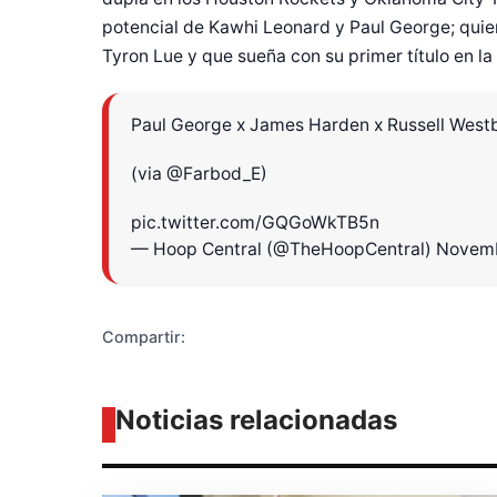
potencial de Kawhi Leonard y Paul George; quie
Tyron Lue y que sueña con su primer título en l
Paul George x James Harden x Russell Westb
Diseñado po
(via
@Farbod_E
)
pic.twitter.com/GQGoWkTB5n
— Hoop Central (@TheHoopCentral)
Novemb
Compartir:
Noticias relacionadas