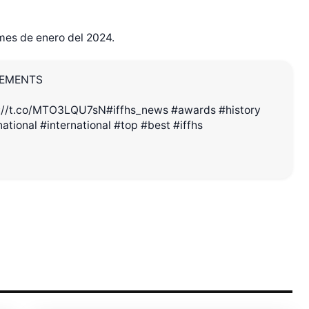
 mes de enero del 2024.
CEMENTS
r Shiro Company  
s://t.co/MTO3LQU7sN
#iffhs_news
#awards
#history
national
#international
#top
#best
#iffhs