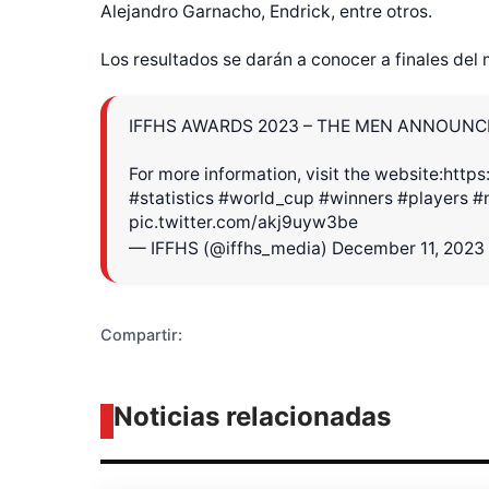
Alejandro Garnacho, Endrick, entre otros.
Los resultados se darán a conocer a finales del
IFFHS AWARDS 2023 – THE MEN ANNOUN
Diseñado po
For more information, visit the website:
http
#statistics
#world_cup
#winners
#players
#
pic.twitter.com/akj9uyw3be
— IFFHS (@iffhs_media)
December 11, 2023
Compartir:
Noticias relacionadas