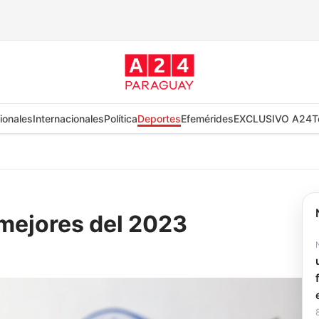
ionales
Internacionales
Política
Deportes
Efemérides
EXCLUSIVO A24
T
 mejores del 2023