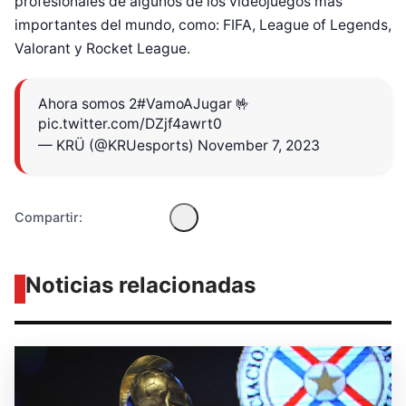
profesionales de algunos de los videojuegos más
importantes del mundo, como: FIFA, League of Legends,
Valorant y Rocket League.
Diseñado por Shiro Compa
Ahora somos 2
#VamoAJugar
🤟
pic.twitter.com/DZjf4awrt0
— KRÜ (@KRUesports)
November 7, 2023
Compartir:
Noticias relacionadas