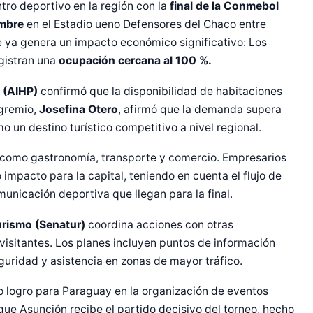
ro deportivo en la región con la
final de la Conmebol
mbre
en el Estadio ueno Defensores del Chaco entre
ue ya genera un impacto económico significativo: Los
egistran una
ocupación cercana al 100 %.
y (AIHP)
confirmó que la disponibilidad de habitaciones
 gremio,
Josefina Otero
, afirmó que la demanda supera
 un destino turístico competitivo a nivel regional.
o, como gastronomía, transporte y comercio. Empresarios
impacto para la capital, teniendo en cuenta el flujo de
unicación deportiva que llegan para la final.
urismo (Senatur)
coordina acciones con otras
visitantes. Los planes incluyen puntos de información
r Shiro Company  
guridad y asistencia en zonas de mayor tráfico.
o logro para Paraguay en la organización de eventos
que Asunción recibe el partido decisivo del torneo, hecho