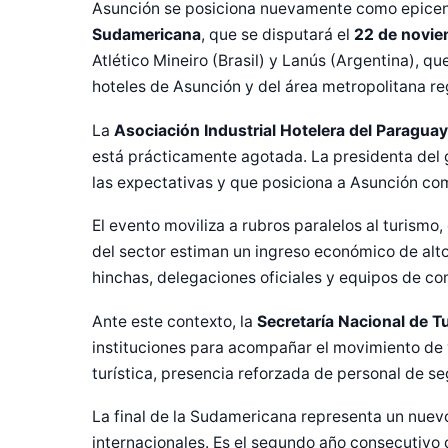
Asunción se posiciona nuevamente como epicent
Sudamericana
, que se disputará el
22 de novie
Atlético Mineiro (Brasil) y Lanús (Argentina), q
hoteles de Asunción y del área metropolitana r
La
Asociación Industrial Hotelera del Paragua
está prácticamente agotada. La presidenta del
las expectativas y que posiciona a Asunción como
El evento moviliza a rubros paralelos al turism
del sector estiman un ingreso económico de alto 
hinchas, delegaciones oficiales y equipos de com
Ante este contexto, la
Secretaría Nacional de T
instituciones para acompañar el movimiento de 
Diseñado po
turística, presencia reforzada de personal de se
La final de la Sudamericana representa un nuev
internacionales. Es el segundo año consecutivo 