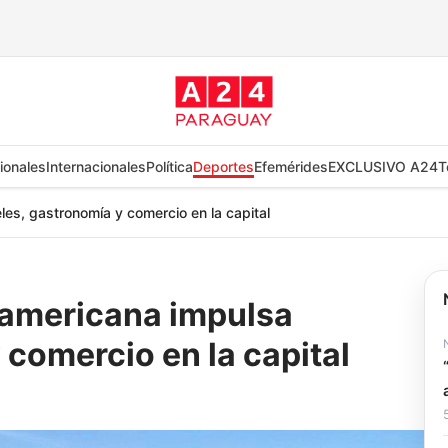
ionales
Internacionales
Política
Deportes
Efemérides
EXCLUSIVO A24
T
les, gastronomía y comercio en la capital
udamericana impulsa
 comercio en la capital