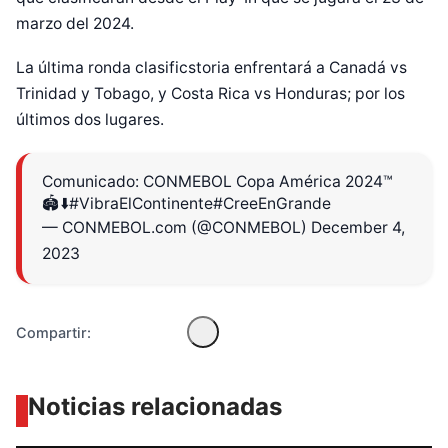
marzo del 2024.
La última ronda clasificstoria enfrentará a Canadá vs
Trinidad y Tobago, y Costa Rica vs Honduras; por los
últimos dos lugares.
Diseñado por Shiro Compa
Comunicado: CONMEBOL Copa América 2024™
🏟️⬇️
#VibraElContinente
#CreeEnGrande
— CONMEBOL.com (@CONMEBOL)
December 4,
2023
Compartir:
Noticias relacionadas