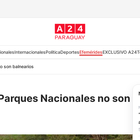
ionales
Internacionales
Política
Deportes
Efemérides
EXCLUSIVO A24
T
o son balnearios
Parques Nacionales no son