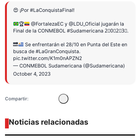
😍 ¡Por
#LaConquistaFinal
!
🏆
@FortalezaEC
y
@LDU_Oficial
jugarán la
Final de la CONMEBOL
#Sudamericana
2⃣0⃣2⃣3⃣.
🔜
Se enfrentarán el 28/10 en Punta del Este en
Diseñado por Shiro Compa
busca de
#LaGranConquista
.
pic.twitter.com/K1m0nAPZN2
— CONMEBOL Sudamericana (@Sudamericana)
October 4, 2023
Compartir:
Noticias relacionadas