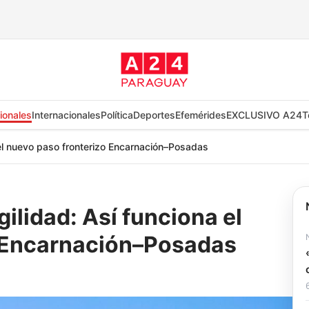
ionales
Internacionales
Política
Deportes
Efemérides
EXCLUSIVO A24
T
 el nuevo paso fronterizo Encarnación–Posadas
ilidad: Así funciona el
o Encarnación–Posadas