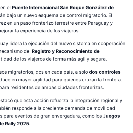
cen el
Puente Internacional San Roque González de
rán bajo un nuevo esquema de control migratorio. El
vez en un paso fronterizo terrestre entre Paraguay y
ejorar la experiencia de los viajeros.
ay lidera la ejecución del nuevo sistema en cooperación
 mecanismo del
Registro y Reconocimiento de
entidad de los viajeros de forma más ágil y segura.
sos migratorios, dos en cada país, a solo
dos controles
raduce en mayor agilidad para quienes cruzan la frontera.
 para residentes de ambas ciudades fronterizas.
stacó que esta acción refuerza la integración regional y
también responde a la creciente demanda de movilidad
r Shiro Company  
aís para eventos de gran envergadura, como los J
uegos
e Rally 2025.