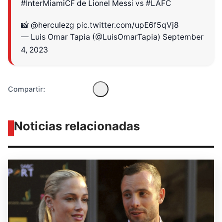
#InterMiamiCF
de Lionel Messi vs
#LAFC
Diseñado por Shiro Compa
📸
@herculezg
pic.twitter.com/upE6f5qVj8
— Luis Omar Tapia (@LuisOmarTapia)
September
4, 2023
Compartir:
Noticias relacionadas