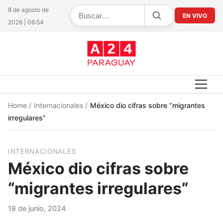
8 de agosto de
EN VIVO
2026 | 06:54
Home
/
Internacionales
/
México dio cifras sobre “migrantes
irregulares”
INTERNACIONALES
México dio cifras sobre
“migrantes irregulares”
18 de junio, 2024