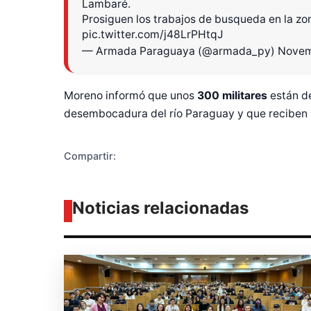
Lambaré.
Prosiguen los trabajos de busqueda en la zon
pic.twitter.com/j48LrPHtqJ
Diseñado po
— Armada Paraguaya (@armada_py)
Novem
Moreno informó que unos
300 militares
están de
desembocadura del río Paraguay y que reciben l
Compartir:
Noticias relacionadas