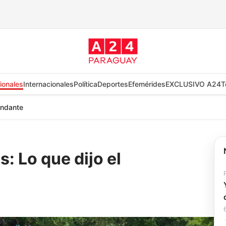
ionales
Internacionales
Política
Deportes
Efemérides
EXCLUSIVO A24
T
andante
: Lo que dijo el