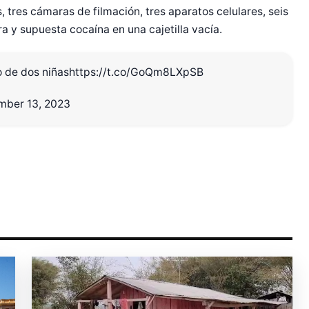
, tres cámaras de filmación, tres aparatos celulares, seis
 y supuesta cocaína en una cajetilla vacía.
r Shiro Company  
o de dos niñas
https://t.co/GoQm8LXpSB
ber 13, 2023