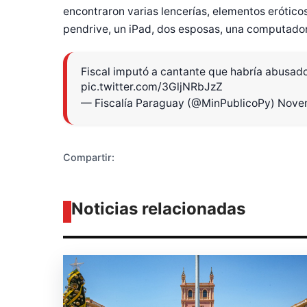
encontraron varias lencerías, elementos eróticos
pendrive, un iPad, dos esposas, una computadora
Diseñado po
Fiscal imputó a cantante que habría abusad
pic.twitter.com/3GljNRbJzZ
— Fiscalía Paraguay (@MinPublicoPy)
Novem
Compartir:
Noticias relacionadas