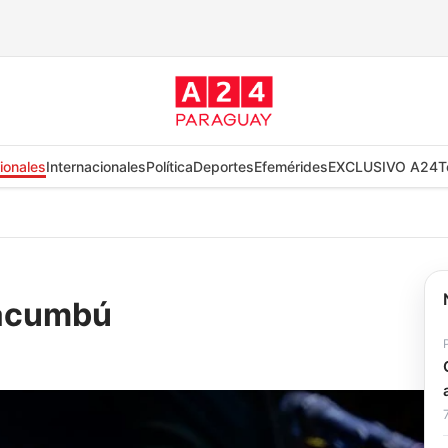
ionales
Internacionales
Política
Deportes
Efemérides
EXCLUSIVO A24
T
Tacumbú