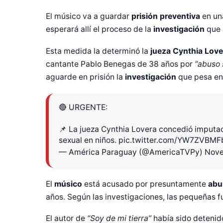
El músico va a guardar
prisión preventiva
en un
esperará allí el proceso de la
investigación
que 
Esta medida la determinó la
jueza Cynthia Love
cantante
Pablo Benegas
de 38 años por
“abuso s
aguarde en prisión la
investigación
que pesa e
🔴 URGENTE:
📌 La jueza Cynthia Lovera concedió imputa
sexual en niños.
pic.twitter.com/YW7ZVBMF
— América Paraguay (@AmericaTVPy)
Nove
El
músico
está acusado por presuntamente
abu
años. Según las investigaciones, las pequeñas 
El autor de
“Soy de mi tierra”
había sido deteni