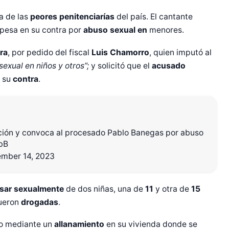
a de las
peores penitenciarías
del país. El cantante
pesa en su contra por
abuso sexual en
menores.
ra
, por pedido del fiscal
Luis Chamorro
, quien imputó al
exual en niños y otros”;
y solicitó que el
acusado
n su
contra
.
ción y convoca al procesado Pablo Banegas por abuso
bB
mber 14, 2023
sar sexualmente
de dos niñas, una de
11
y otra de
15
fueron
drogadas
.
do mediante un
allanamiento
en su vivienda donde se