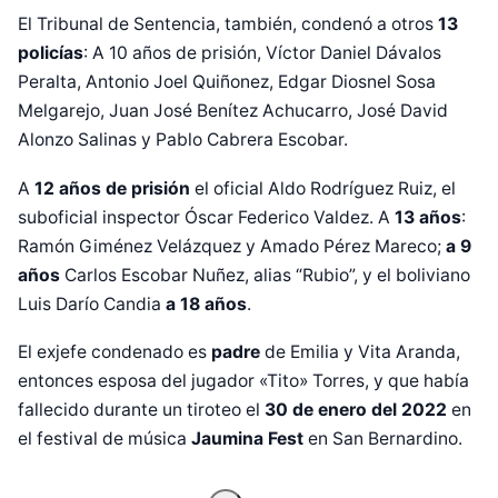
El Tribunal de Sentencia, también, condenó a otros
13
policías
: A 10 años de prisión, Víctor Daniel Dávalos
Peralta, Antonio Joel Quiñonez, Edgar Diosnel Sosa
Melgarejo, Juan José Benítez Achucarro, José David
Alonzo Salinas y Pablo Cabrera Escobar.
A
12 años de prisión
el oficial Aldo Rodríguez Ruiz, el
suboficial inspector Óscar Federico Valdez. A
13 años
:
Ramón Giménez Velázquez y Amado Pérez Mareco;
a 9
años
Carlos Escobar Nuñez, alias “Rubio”, y el boliviano
Luis Darío Candia
a 18 años
.
Diseñado por Shiro Compa
El exjefe condenado es
padre
de Emilia y Vita Aranda,
entonces esposa del jugador «Tito» Torres, y que había
fallecido durante un tiroteo el
30 de enero del 2022
en
el festival de música
Jaumina Fest
en San Bernardino.