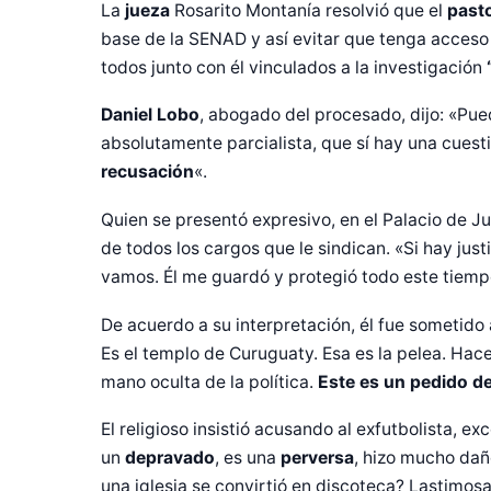
La
jueza
Rosarito Montanía resolvió que el
pasto
base de la SENAD y así evitar que tenga acceso 
todos junto con él vinculados a la investigación
Daniel Lobo
, abogado del procesado, dijo: «Pue
absolutamente parcialista, que sí hay una cuesti
recusación
«.
Quien se presentó expresivo, en el Palacio de Ju
de todos los cargos que le sindican. «Si hay just
vamos. Él me guardó y protegió todo este tiemp
De acuerdo a su interpretación, él fue sometido 
Es el templo de Curuguaty. Esa es la pelea. Hace
mano oculta de la política.
Este es un pedido d
El religioso insistió acusando al exfutbolista, e
un
depravado
, es una
perversa
, hizo mucho dañ
una iglesia se convirtió en discoteca? Lastimosa