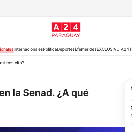
ionales
Internacionales
Política
Deportes
Efemérides
EXCLUSIVO A24
T
líticos citó?
 en la Senad. ¿A qué