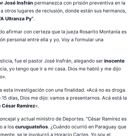
r José Insfrán
permanezca con prisión preventiva en la
a otros lugares de reclusión, donde están sus hermanos,
“A Ultranza Py”
.
do afirmar con certeza que la jueza Rosarito Montanía es
ón personal entre ella y yo. Voy a formular una
sticia, fue el pastor José Insfrán, alegando ser
inocente
icia, yo tengo que ir a mi casa. Dios me habló y me dijo
o».
a esta investigación con una finalidad. «Acá no es droga.
 15 días, Dios me dijo: vamos a presentarnos. Acá está la
e César Ramírez
«.
xconcejal y actual ministro de Deportes. “César Ramírez es
o a los
curuguateños
. ¿Cuándo ocurrió en Paraguay que
mente, se le involucró a Horacio Cartes. Yo soy el