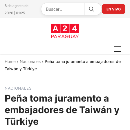
8 de agosto de
EN VIVO
2026 | 01:25
Home
/
Nacionales
/
Peña toma juramento a embajadores de
Taiwán y Türkiye
NACIONALES
Peña toma juramento a
embajadores de Taiwán y
Türkiye