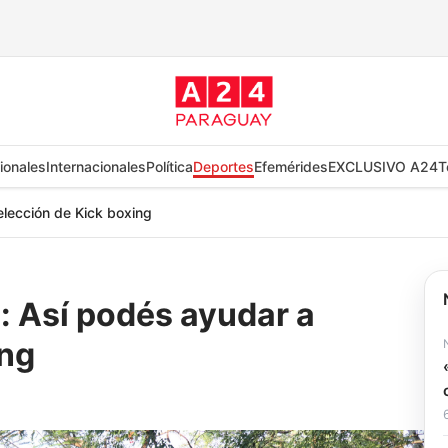
ionales
Internacionales
Política
Deportes
Efemérides
EXCLUSIVO A24
T
elección de Kick boxing
a: Así podés ayudar a
ing