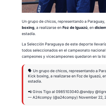
Un grupo de chicos, representando a Paraguay,
boxing
, a realizarse en
Foz de Iguazú
, en
dicie
estadía.
La Selección Paraguaya de este deporte llevaría
todos seleccionados en el campeonato nacional 
campeones y vicecampeones quedaron en la lis
🗣️ Un grupo de chicos, representando a Pa
Kick boxing, a realizarse en Foz de Iguazú, 
estadía.
📲 Giros Tigo al 0985103040.
@sndpy
@tigr
— A24compy (@a24compy)
November 22, 