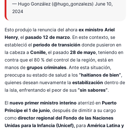
— Hugo González (@hugo_gonzalezs)
June 10,
2024
Esto produjo la renuncia del ahora
ex ministro Ariel
Henry
, el
pasado 12 de marzo
. En este contexto, se
estableció el
periodo de transición
donde pusieron en
la cabeza a
Conille,
el pasado
28 de mayo
, teniendo en
contra que el 80 % del control de la región, está en
manos de
grupos criminales
. Ante esta situación,
preocupa su estado de salud a los
“haitianos de bien”
,
quienes desean nuevamente la
estabilización
dentro de
la isla, enfrentando el peor de sus
“sin sabores”
.
El
nuevo primer ministro interino
aterrizó en
Puerto
Diseñado por Shiro Compa
Príncipe el 1 de junio
, después de dimitir a su cargo
como
director regional del Fondo de las Naciones
Unidas para la Infancia (
Unicef
),
para
América Latina y